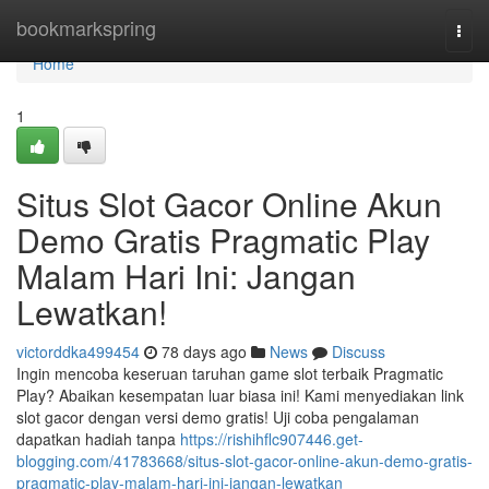
Home
bookmarkspring
Togg
navi
Home
1
Situs Slot Gacor Online Akun
Demo Gratis Pragmatic Play
Malam Hari Ini: Jangan
Lewatkan!
victorddka499454
78 days ago
News
Discuss
Ingin mencoba keseruan taruhan game slot terbaik Pragmatic
Play? Abaikan kesempatan luar biasa ini! Kami menyediakan link
slot gacor dengan versi demo gratis! Uji coba pengalaman
dapatkan hadiah tanpa
https://rishihflc907446.get-
blogging.com/41783668/situs-slot-gacor-online-akun-demo-gratis-
pragmatic-play-malam-hari-ini-jangan-lewatkan