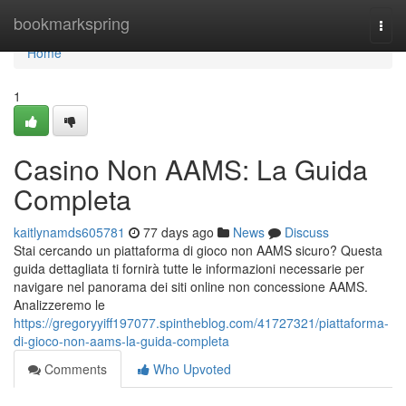
Home
bookmarkspring
Togg
navi
Home
1
Casino Non AAMS: La Guida
Completa
kaitlynamds605781
77 days ago
News
Discuss
Stai cercando un piattaforma di gioco non AAMS sicuro? Questa
guida dettagliata ti fornirà tutte le informazioni necessarie per
navigare nel panorama dei siti online non concessione AAMS.
Analizzeremo le
https://gregoryyiff197077.spintheblog.com/41727321/piattaforma-
di-gioco-non-aams-la-guida-completa
Comments
Who Upvoted