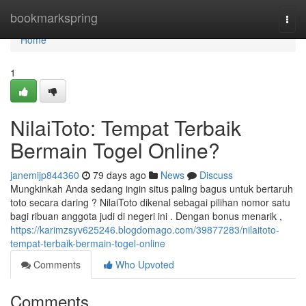
Home
bookmarkspring
Togg
navi
Home
1
NilaiToto: Tempat Terbaik
Bermain Togel Online?
janemijp844360
79 days ago
News
Discuss
Mungkinkah Anda sedang ingin situs paling bagus untuk bertaruh
toto secara daring ? NilaiToto dikenal sebagai pilihan nomor satu
bagi ribuan anggota judi di negeri ini . Dengan bonus menarik ,
https://karimzsyv625246.blogdomago.com/39877283/nilaitoto-
tempat-terbaik-bermain-togel-online
Comments
Who Upvoted
Comments