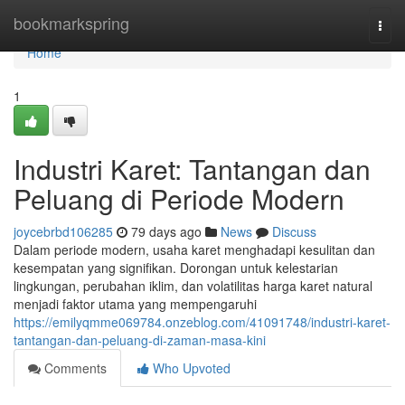
Home
bookmarkspring
Togg
navi
Home
1
Industri Karet: Tantangan dan
Peluang di Periode Modern
joycebrbd106285
79 days ago
News
Discuss
Dalam periode modern, usaha karet menghadapi kesulitan dan
kesempatan yang signifikan. Dorongan untuk kelestarian
lingkungan, perubahan iklim, dan volatilitas harga karet natural
menjadi faktor utama yang mempengaruhi
https://emilyqmme069784.onzeblog.com/41091748/industri-karet-
tantangan-dan-peluang-di-zaman-masa-kini
Comments
Who Upvoted