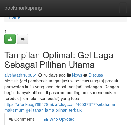
Home
bookmarkspring
Togg
navi
Home
1
Tampilan Optimal: Gel Laga
Sebagai Pilihan Utama
alyshaathi100851
78 days ago
News
Discuss
Memilih {gel pembersih tangan|solusi pencuci tangan| produk
perawatan kulit) yang tepat dapat menjadi tantangan. Dengan
begitu banyak pilihan di pasaran, penting untuk menemukan
{produk | formula | komposisi) yang tepat
https://arunkuug768479.nizarblog.com/40537877/ketahanan-
maksimum-gel-tahan-lama-pilihan-terbaik
Comments
Who Upvoted