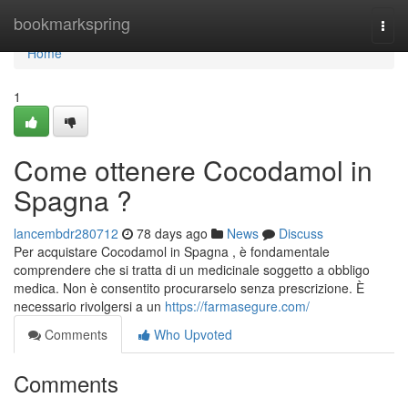
Home
bookmarkspring
Togg
navi
Home
1
Come ottenere Cocodamol in
Spagna ?
lancembdr280712
78 days ago
News
Discuss
Per acquistare Cocodamol in Spagna , è fondamentale
comprendere che si tratta di un medicinale soggetto a obbligo
medica. Non è consentito procurarselo senza prescrizione. È
necessario rivolgersi a un
https://farmasegure.com/
Comments
Who Upvoted
Comments