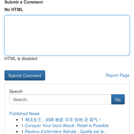
Submit a Comment
No HTML
HTML is disabled
Report Page
Search
Go
Published News
1
潮流女王，妈咪 她是 非常 惊艳 还 霸气！
1
Conquer Your Gout Attack: Relief is Possible
1
Revenu d'infirmière libérale : Quelle est le...