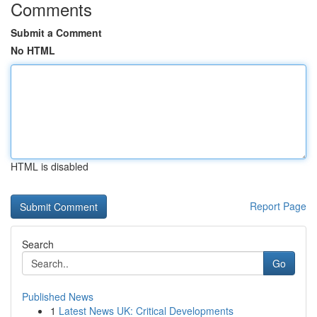
Comments
Submit a Comment
No HTML
HTML is disabled
Report Page
Search
Go
Published News
1
Latest News UK: Critical Developments