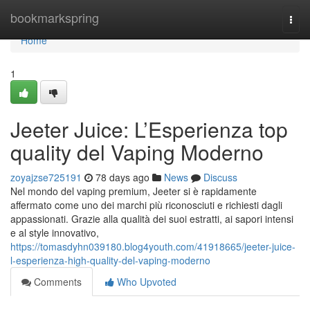
Home
bookmarkspring
Togg
navi
Home
1
Jeeter Juice: L’Esperienza top
quality del Vaping Moderno
zoyajzse725191
78 days ago
News
Discuss
Nel mondo del vaping premium, Jeeter si è rapidamente
affermato come uno dei marchi più riconosciuti e richiesti dagli
appassionati. Grazie alla qualità dei suoi estratti, ai sapori intensi
e al style innovativo,
https://tomasdyhn039180.blog4youth.com/41918665/jeeter-juice-
l-esperienza-high-quality-del-vaping-moderno
Comments
Who Upvoted