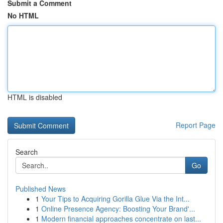
Submit a Comment
No HTML
HTML is disabled
Report Page
Search
Go
Published News
1
Your Tips to Acquiring Gorilla Glue Via the Int...
1
Online Presence Agency: Boosting Your Brand'...
1
Modern financial approaches concentrate on last...