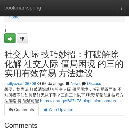
Home
bookmarkspring
Togg
navi
Home
1
社交人际 技巧妙招：打破解除
化解 社交人际 僵局困境 的三的
实用有效简易 方法建议
mollyozca406306
66 days ago
News
Discuss
想要计划尝试 打破消除逃脱 社交人际 僵局困境，感到觉得面临 不
知所措不知如何是好无从下手？三条三个以下 聊天谈话沟通 技巧方
法策略 将 能够可能
https://laraqqwj827178.blogsmine.com/profile
Comments
Who Upvoted
Comments