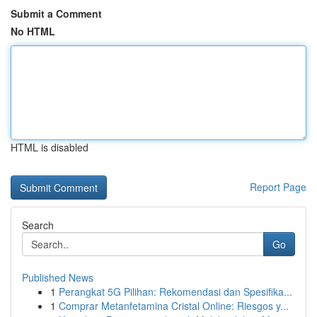
Submit a Comment
No HTML
HTML is disabled
Report Page
Search
Go
Published News
1
Perangkat 5G Pilihan: Rekomendasi dan Spesifika...
1
Comprar Metanfetamina Cristal Online: Riesgos y...