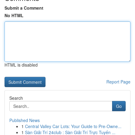
Submit a Comment
No HTML
HTML is disabled
Report Page
Search
Go
Published News
1
Central Valley Car Lots: Your Guide to Pre-Owne...
1
Sàn Giải Trí 24club : Sàn Giải Trí Trực Tuyến ...