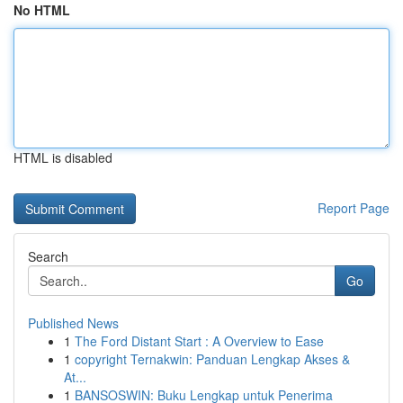
No HTML
HTML is disabled
Report Page
Search
Go
Published News
1
The Ford Distant Start : A Overview to Ease
1
copyright Ternakwin: Panduan Lengkap Akses &
At...
1
BANSOSWIN: Buku Lengkap untuk Penerima