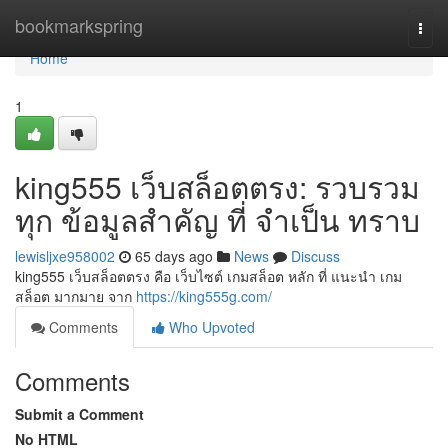
Home
bookmarkspring
Togg
navi
Home
1
king555 เว็บสล็อตตรง: รวบรวม
ทุก ข้อมูลสำคัญ ที่ จำเป็น ทราบ
lewisljxe958002
65 days ago
News
Discuss
king555 เว็บสล็อตตรง คือ เว็บไซต์ เกมสล็อต หลัก ที่ แนะนำ เกม
สล็อต มากมาย จาก
https://king555g.com/
Comments
Who Upvoted
Comments
Submit a Comment
No HTML