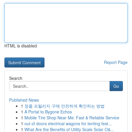
HTML is disabled
Report Page
Search
Go
Published News
1
정품 프릴리지 구매 안전하게 확인하는 방법
1
A Portal to Bygone Echos
1
Mobile Tire Shop Near Me: Fast & Reliable Service
1
out of doors electrical wagons for tenting fest...
1
What Are the Benefits of Utility Scale Solar O&...