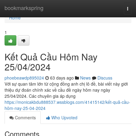
Home
bookmarkspring
Togg
navi
Home
1
Kết Quả Cầu Hôm Nay
25/04/2024
phoebeawdp895024
63 days ago
News
Discuss
Với sự quan tâm lớn từ cộng đồng anh chị lô đề, bài viết này giới
thiệu dự đoán chính xác về cầu đề ngày hôm nay ngày
25/04/2024. Các chuyên gia áp dụng
https://monicakbdu888537.wssblogs.com/41415142/kết-quả-cầu-
hôm-nay-25-04-2024
Comments
Who Upvoted
Comments