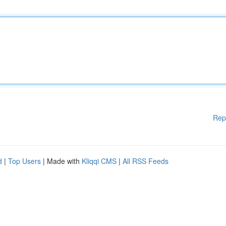
Rep
d
|
Top Users
| Made with
Kliqqi CMS
|
All RSS Feeds