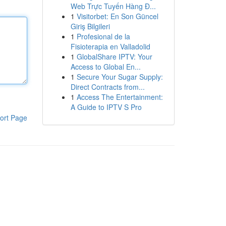
Web Trực Tuyến Hàng Đ...
1
Visitorbet: En Son Güncel
Giriş Bilgileri
1
Profesional de la
Fisioterapia en Valladolid
1
GlobalShare IPTV: Your
Access to Global En...
1
Secure Your Sugar Supply:
Direct Contracts from...
1
Access The Entertainment:
A Guide to IPTV S Pro
ort Page