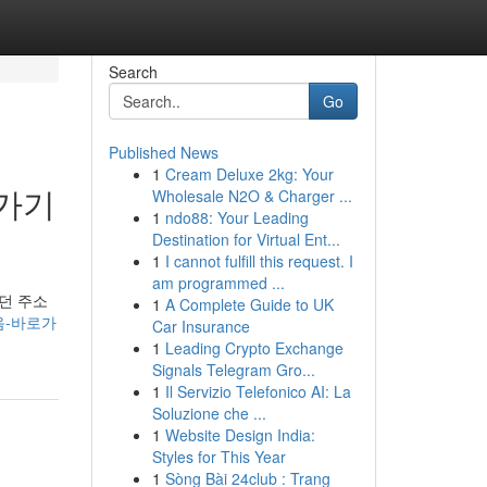
Search
Go
Published News
1
Cream Deluxe 2kg: Your
가기
Wholesale N2O & Charger ...
1
ndo88: Your Leading
Destination for Virtual Ent...
1
I cannot fulfill this request. I
am programmed ...
던 주소
1
A Complete Guide to UK
모음-바로가
Car Insurance
1
Leading Crypto Exchange
Signals Telegram Gro...
1
Il Servizio Telefonico AI: La
Soluzione che ...
1
Website Design India:
Styles for This Year
1
Sòng Bài 24club : Trang