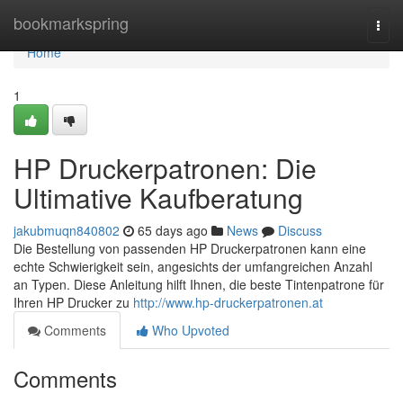
Home
bookmarkspring
Togg
navi
Home
1
HP Druckerpatronen: Die
Ultimative Kaufberatung
jakubmuqn840802
65 days ago
News
Discuss
Die Bestellung von passenden HP Druckerpatronen kann eine
echte Schwierigkeit sein, angesichts der umfangreichen Anzahl
an Typen. Diese Anleitung hilft Ihnen, die beste Tintenpatrone für
Ihren HP Drucker zu
http://www.hp-druckerpatronen.at
Comments
Who Upvoted
Comments