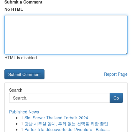
Submit a Comment
No HTML
HTML is disabled
Report Page
Search
Go
Published News
1
Slot Server Thailand Terbaik 2024
1
강남 사무실 임대, 후회 없는 선택을 위한 꿀팁
1
Partez à la découverte de l'Aventure : Batea...