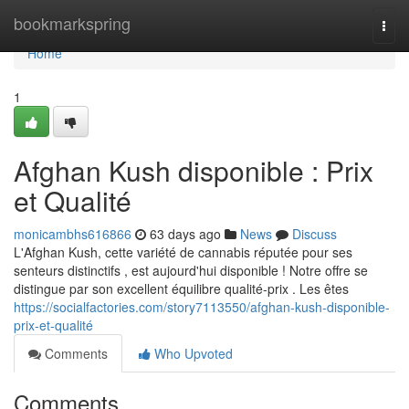
Home
bookmarkspring
Togg
navi
Home
1
Afghan Kush disponible : Prix
et Qualité
monicambhs616866
63 days ago
News
Discuss
L'Afghan Kush, cette variété de cannabis réputée pour ses
senteurs distinctifs , est aujourd'hui disponible ! Notre offre se
distingue par son excellent équilibre qualité-prix . Les êtes
https://socialfactories.com/story7113550/afghan-kush-disponible-
prix-et-qualité
Comments
Who Upvoted
Comments