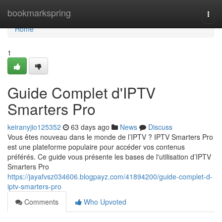
Home
bookmarkspring
Togg
navi
Home
1
Guide Complet d'IPTV
Smarters Pro
keiranyjio125352
63 days ago
News
Discuss
Vous êtes nouveau dans le monde de l’IPTV ? IPTV Smarters Pro
est une plateforme populaire pour accéder vos contenus
préférés. Ce guide vous présente les bases de l'utilisation d’IPTV
Smarters Pro
https://jayafvsz034606.blogpayz.com/41894200/guide-complet-d-
iptv-smarters-pro
Comments
Who Upvoted