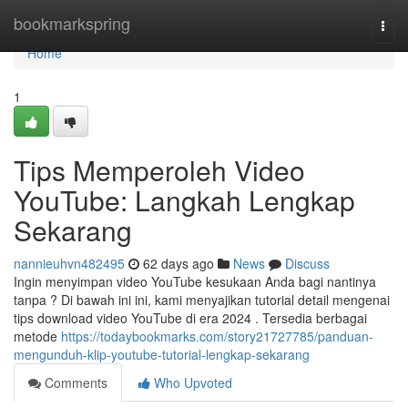
Home
bookmarkspring
Togg
navi
Home
1
Tips Memperoleh Video
YouTube: Langkah Lengkap
Sekarang
nannieuhvn482495
62 days ago
News
Discuss
Ingin menyimpan video YouTube kesukaan Anda bagi nantinya
tanpa ? Di bawah ini ini, kami menyajikan tutorial detail mengenai
tips download video YouTube di era 2024 . Tersedia berbagai
metode
https://todaybookmarks.com/story21727785/panduan-
mengunduh-klip-youtube-tutorial-lengkap-sekarang
Comments
Who Upvoted