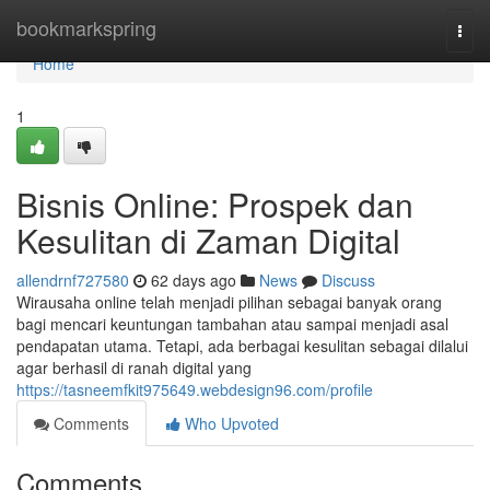
Home
bookmarkspring
Togg
navi
Home
1
Bisnis Online: Prospek dan
Kesulitan di Zaman Digital
allendrnf727580
62 days ago
News
Discuss
Wirausaha online telah menjadi pilihan sebagai banyak orang
bagi mencari keuntungan tambahan atau sampai menjadi asal
pendapatan utama. Tetapi, ada berbagai kesulitan sebagai dilalui
agar berhasil di ranah digital yang
https://tasneemfkit975649.webdesign96.com/profile
Comments
Who Upvoted
Comments