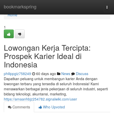
Home
bookmarkspring
Togg
navi
Home
1
Lowongan Kerja Tercipta:
Prospek Karier Ideal di
Indonesia
philippgiz758249
60 days ago
News
Discuss
Dapatkan peluang untuk membangun karier Anda dengan
lowongan terbaru yang tersedia di seluruh Indonesia! Kami
menawarkan berbagai jenis pekerjaan di seluruh industri, seperti
bidang teknologi, akuntansi, marketing,
https://amaanhbjz254782.signalwiki.com/user
Comments
Who Upvoted