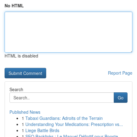
No HTML
HTML is disabled
Report Page
Search
Go
Published News
1
Tabaxi Guardians: Adroits of the Terrain
1
Understanding Your Medications: Prescription vs...
1
Liege Battle Birds
1
SEO Backlinks : Le Manuel Définitif pour Booste...