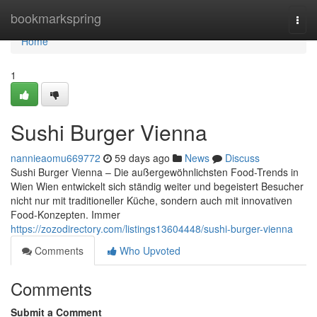
Home
bookmarkspring
Togg
navi
Home
1
Sushi Burger Vienna
nannieaomu669772
59 days ago
News
Discuss
Sushi Burger Vienna – Die außergewöhnlichsten Food-Trends in
Wien Wien entwickelt sich ständig weiter und begeistert Besucher
nicht nur mit traditioneller Küche, sondern auch mit innovativen
Food-Konzepten. Immer
https://zozodirectory.com/listings13604448/sushi-burger-vienna
Comments
Who Upvoted
Comments
Submit a Comment