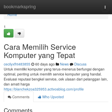
Home
bookmarkspring
Togg
navi
Home
1
Cara Memilih Service
Komputer yang Tepat
cecilyxfht483855
60 days ago
News
Discuss
Untuk memiliki komputer yang terus-menerus berfungsi dengan
optimal, penting untuk memilih service komputer yang handal.
Evaluasi reputasi bengkel service, cek ulasan dari pelanggan lain,
dan amati harga
https://blanchekzoa325953.activosblog.com/profile
Comments
Who Upvoted
Comments