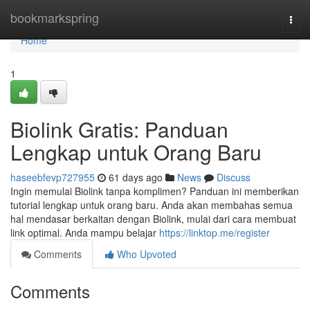
Home
bookmarkspring
Togg
navi
Home
1
Biolink Gratis: Panduan
Lengkap untuk Orang Baru
haseebfevp727955
61 days ago
News
Discuss
Ingin memulai Biolink tanpa komplimen? Panduan ini memberikan
tutorial lengkap untuk orang baru. Anda akan membahas semua
hal mendasar berkaitan dengan Biolink, mulai dari cara membuat
link optimal. Anda mampu belajar
https://linktop.me/register
Comments
Who Upvoted
Comments