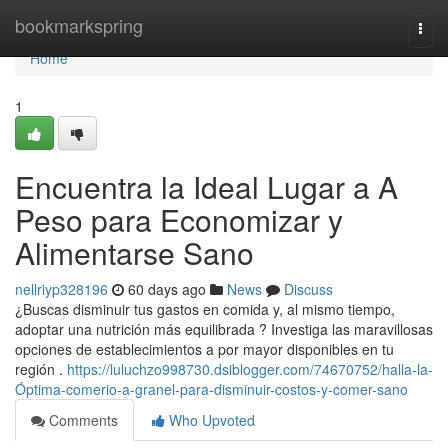
Home
bookmarkspring
Togg
navi
Home
1
Encuentra la Ideal Lugar a A
Peso para Economizar y
Alimentarse Sano
nellriyp328196
60 days ago
News
Discuss
¿Buscas disminuir tus gastos en comida y, al mismo tiempo,
adoptar una nutrición más equilibrada ? Investiga las maravillosas
opciones de establecimientos a por mayor disponibles en tu
región .
https://luluchzo998730.dsiblogger.com/74670752/halla-la-
Óptima-comerio-a-granel-para-disminuir-costos-y-comer-sano
Comments
Who Upvoted