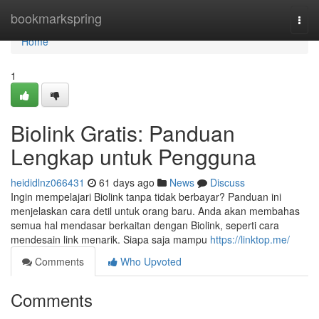
Home
bookmarkspring
Togg
navi
Home
1
Biolink Gratis: Panduan
Lengkap untuk Pengguna
heididlnz066431
61 days ago
News
Discuss
Ingin mempelajari Biolink tanpa tidak berbayar? Panduan ini
menjelaskan cara detil untuk orang baru. Anda akan membahas
semua hal mendasar berkaitan dengan Biolink, seperti cara
mendesain link menarik. Siapa saja mampu
https://linktop.me/
Comments
Who Upvoted
Comments