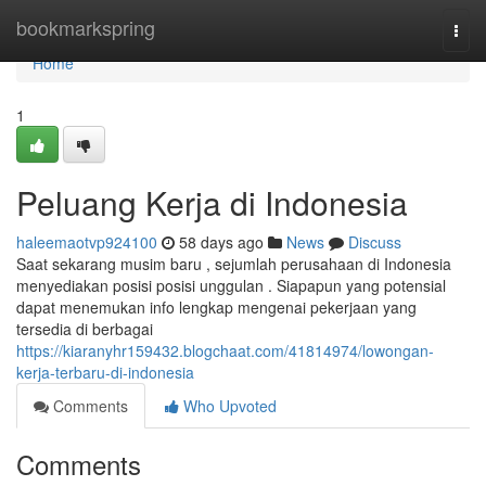
Home
bookmarkspring
Togg
navi
Home
1
Peluang Kerja di Indonesia
haleemaotvp924100
58 days ago
News
Discuss
Saat sekarang musim baru , sejumlah perusahaan di Indonesia
menyediakan posisi posisi unggulan . Siapapun yang potensial
dapat menemukan info lengkap mengenai pekerjaan yang
tersedia di berbagai
https://kiaranyhr159432.blogchaat.com/41814974/lowongan-
kerja-terbaru-di-indonesia
Comments
Who Upvoted
Comments