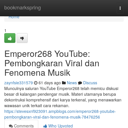
Home
bookmarkspring
Togg
navi
Home
1
Emperor268 YouTube:
Pembongkaran Viral dan
Fenomena Musik
zaynfsie331579
61 days ago
News
Discuss
Munculnya saluran YouTube Emperor268 telah memicu diskusi
besar di kalangan pendengar musik. Materi utamanya berupa
dekontruksi komprehensif dari karya terkenal, yang menawarkan
wawasan unik terkait cara rekaman.
https://stevesxnf923091.ampblogs.com/emperor268-youtube-
pembongkaran-viral-dan-fenomena-musik-78476256
Comments
Who Upvoted