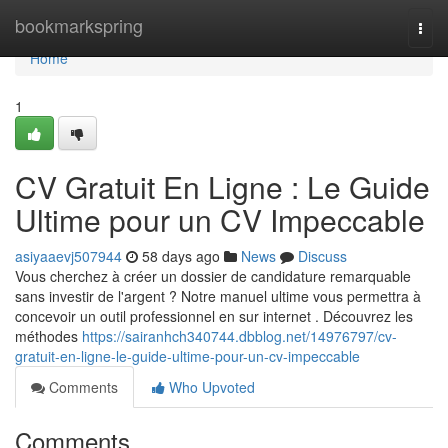
Home
bookmarkspring
Togg
navi
Home
1
CV Gratuit En Ligne : Le Guide
Ultime pour un CV Impeccable
asiyaaevj507944
58 days ago
News
Discuss
Vous cherchez à créer un dossier de candidature remarquable
sans investir de l'argent ? Notre manuel ultime vous permettra à
concevoir un outil professionnel en sur internet . Découvrez les
méthodes
https://sairanhch340744.dbblog.net/14976797/cv-
gratuit-en-ligne-le-guide-ultime-pour-un-cv-impeccable
Comments
Who Upvoted
Comments