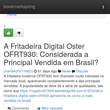
Home
bookmarkspring
Togg
navi
Home
1
A Fritadeira Digital Oster
OFRT930: Considerada a
Principal Vendida em Brasil?
charliekzhx718823
61 days ago
News
Discuss
A fritadeira moderna OFRT930 tem chamado muita interesse no
mercado local, aparecendo consistentemente a das principais
vendidas. A popularidade se deve de a série de qualidades, tais
como sua
https://roypstn357849.webdesign96.com/41972246/a-
fritadeira-digital-oster-ofrt930-apresenta-se-como-a-mais-
vendida-no-brasil
Comments
Who Upvoted