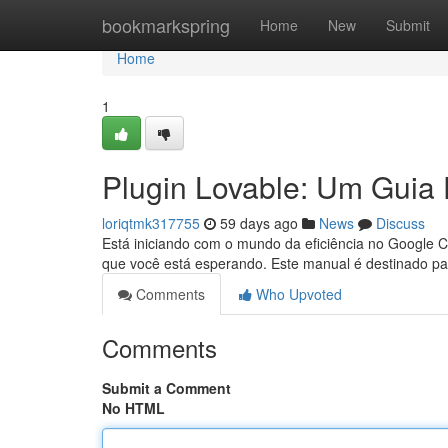
Home
bookmarkspring
Home
New
Submit
Home
1
Plugin Lovable: Um Guia 
loriqtmk317755
59 days ago
News
Discuss
Está iniciando com o mundo da eficiência no Google 
que você está esperando. Este manual é destinado p
Comments
Who Upvoted
Comments
Submit a Comment
No HTML