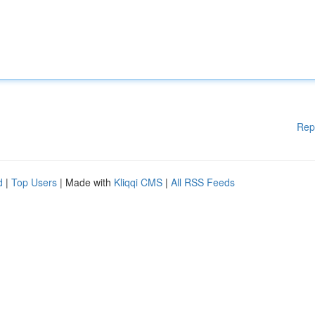
Rep
d
|
Top Users
| Made with
Kliqqi CMS
|
All RSS Feeds