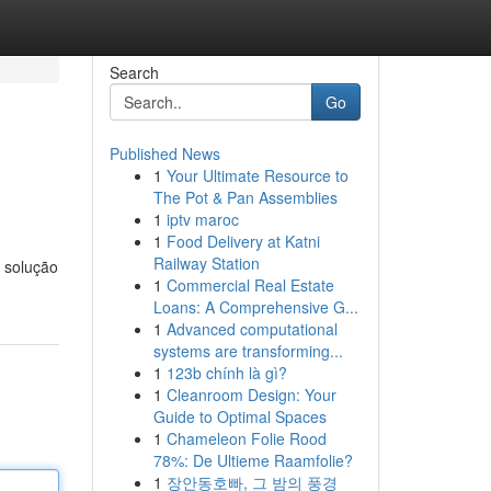
Search
Go
Published News
1
Your Ultimate Resource to
The Pot & Pan Assemblies
1
iptv maroc
1
Food Delivery at Katni
Railway Station
 solução
1
Commercial Real Estate
Loans: A Comprehensive G...
1
Advanced computational
systems are transforming...
1
123b chính là gì?
1
Cleanroom Design: Your
Guide to Optimal Spaces
1
Chameleon Folie Rood
78%: De Ultieme Raamfolie?
1
장안동호빠, 그 밤의 풍경