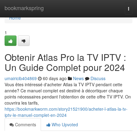
Home
bookmarkspring
Togg
navi
Home
1
Obtenir Atlas Pro la TV IPTV :
Un Guide Complet pour 2024
umairicib404869
60 days ago
News
Discuss
Vous êtes intéressé d'acheter Atlas la TV IPTV pendant cette
année? Ce manuel complet est destiné à décortiquer chaque
points nécessaires pendant l'obtention de cette offre TV IPTV. On
couvrira les tarifs,
https://bookmarkworm.com/story21521900/acheter-l-atlas-la-tv-
iptv-le-manuel-complet-en-2024
Comments
Who Upvoted