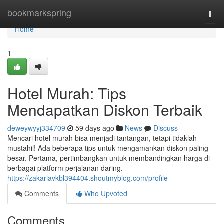
Home
bookmarkspring
Togg
navi
Home
1
Hotel Murah: Tips
Mendapatkan Diskon Terbaik
deweywyyj334709
59 days ago
News
Discuss
Mencari hotel murah bisa menjadi tantangan, tetapi tidaklah
mustahil! Ada beberapa tips untuk mengamankan diskon paling
besar. Pertama, pertimbangkan untuk membandingkan harga di
berbagai platform perjalanan daring.
https://zakariavkbl394404.shoutmyblog.com/profile
Comments
Who Upvoted
Comments