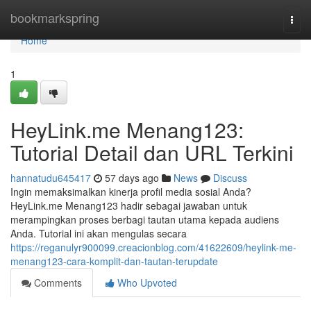
Home
bookmarkspring
Togg
navi
Home
1
HeyLink.me Menang123:
Tutorial Detail dan URL Terkini
hannatudu645417
57 days ago
News
Discuss
Ingin memaksimalkan kinerja profil media sosial Anda?
HeyLink.me Menang123 hadir sebagai jawaban untuk
merampingkan proses berbagi tautan utama kepada audiens
Anda. Tutorial ini akan mengulas secara
https://reganulyr900099.creacionblog.com/41622609/heylink-me-
menang123-cara-komplit-dan-tautan-terupdate
Comments
Who Upvoted