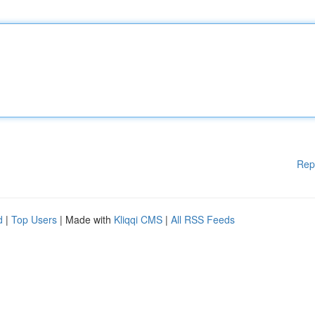
Rep
d
|
Top Users
| Made with
Kliqqi CMS
|
All RSS Feeds