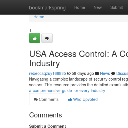
Home
bookmarkspring
Home
New
Submit
Home
1
USA Access Control: A C
Industry
rebeccaqzuy166835
58 days ago
News
Discu
Navigating a complex landscape of security control re
sectors. This resource provides the detailed examinati
a-comprehensive-guide-for-every-industry
Comments
Who Upvoted
Comments
Submit a Comment