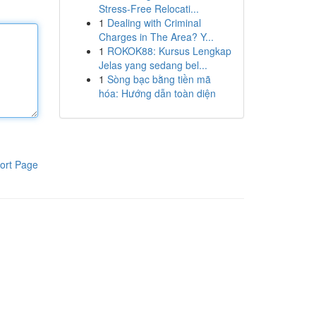
Stress-Free Relocati...
1
Dealing with Criminal
Charges in The Area? Y...
1
ROKOK88: Kursus Lengkap
Jelas yang sedang bel...
1
Sòng bạc bằng tiền mã
hóa: Hướng dẫn toàn diện
ort Page