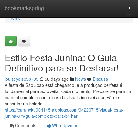
Home
bookmarkspring
Togg
navi
Home
1
Estilo Festa Junina: O Guia
Definitivo para se Destacar!
louiseydis658799
58 days ago
News
Discuss
A festa de São João está chegando, e a produção perfeita é
fundamental para aproveitar cada momento! Prepare-se para um
manual completo com dicas de visuais incríveis que vão te
encantar na balada
https://caranvku964145.aioblogs.com/94220715/visual-festa-
junina-um-guia-completo-para-brilhar
Comments
Who Upvoted