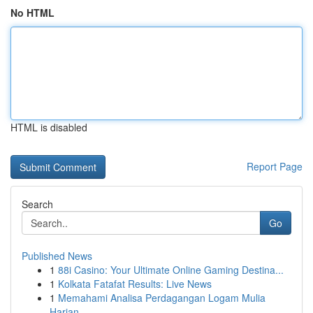
No HTML
HTML is disabled
Report Page
Search
Go
Published News
1
88i Casino: Your Ultimate Online Gaming Destina...
1
Kolkata Fatafat Results: Live News
1
Memahami Analisa Perdagangan Logam Mulia
Harian...