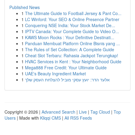
Published News
1
The Ultimate Guide to Football Jersey & Pant Co...
1
LC Winford: Your SEO & Online Presence Partner
1
Conquering NSE India: Your Stock Market De...
1
IPTV Canada: Your Complete Guide to Video O...
1
KAWS Moon Rocks : Your Definitive Destinati...
1
Panduan Membuat Platform Online Bisnis yang ...
1
The Rules of Set Collection: A Complete Guide
1
Cheat Slot Terbaru: Rahasia Jackpot Terungkap!
1
HVAC Services in Kent : Your Neighborhood Guide
1
Mega888 Free Credit: Your Ultimate Guide
1
UAE's Beauty Ingredient Market
1
אלעד הדר: יועץ עסקי מוביל להצלחת העסק שלך
Copyright © 2026 |
Advanced Search
|
Live
|
Tag Cloud
|
Top
Users
| Made with
Kliqqi CMS
|
All RSS Feeds