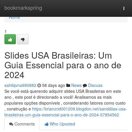
Home
bookmarkspring
Togg
navi
Home
1
Slides USA Brasileiras: Um
Guia Essencial para o ano de
2024
sahilqvna990882
58 days ago
News
Discuss
Se você está querendo adquirir slides USA Brasileiras em este
ano , este post é direcionado a você! Analisamos as mais
populares opções disponíveis , considerando fatores como custo
, construção e
https://brianzrid001209.blogdon.net/sandálias-usa-
brasileiras-um-guia-essencial-para-o-ano-de-2024-57854562
Comments
Who Upvoted