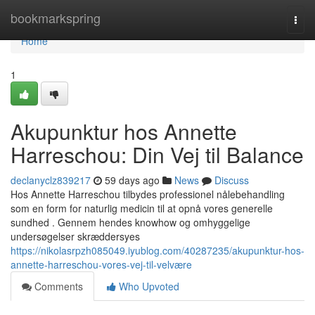
Home
bookmarkspring
Togg
navi
Home
1
Akupunktur hos Annette
Harreschou: Din Vej til Balance
declanyclz839217
59 days ago
News
Discuss
Hos Annette Harreschou tilbydes professionel nålebehandling
som en form for naturlig medicin til at opnå vores generelle
sundhed . Gennem hendes knowhow og omhyggelige
undersøgelser skræddersyes
https://nikolasrpzh085049.iyublog.com/40287235/akupunktur-hos-
annette-harreschou-vores-vej-til-velvære
Comments
Who Upvoted