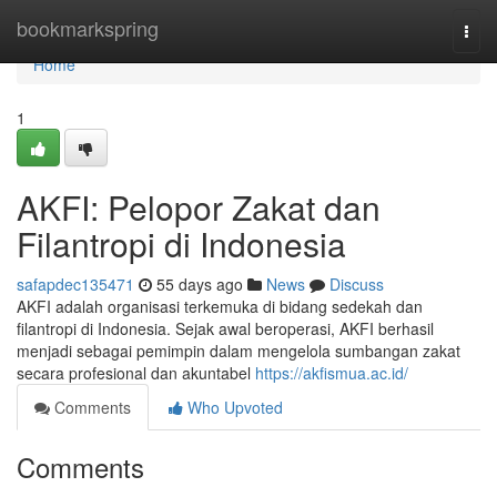
Home
bookmarkspring
Togg
navi
Home
1
AKFI: Pelopor Zakat dan
Filantropi di Indonesia
safapdec135471
55 days ago
News
Discuss
AKFI adalah organisasi terkemuka di bidang sedekah dan
filantropi di Indonesia. Sejak awal beroperasi, AKFI berhasil
menjadi sebagai pemimpin dalam mengelola sumbangan zakat
secara profesional dan akuntabel
https://akfismua.ac.id/
Comments
Who Upvoted
Comments