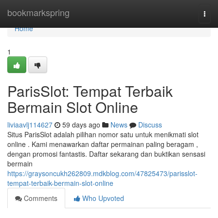
Home
bookmarkspring
Togg
navi
Home
1
ParisSlot: Tempat Terbaik
Bermain Slot Online
liviaavlj114627
59 days ago
News
Discuss
Situs ParisSlot adalah pilihan nomor satu untuk menikmati slot
online . Kami menawarkan daftar permainan paling beragam ,
dengan promosi fantastis. Daftar sekarang dan buktikan sensasi
bermain
https://graysoncukh262809.mdkblog.com/47825473/parisslot-
tempat-terbaik-bermain-slot-online
Comments
Who Upvoted