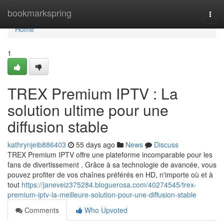
Home
bookmarkspring
Togg
navi
Home
1
TREX Premium IPTV : La
solution ultime pour une
diffusion stable
kathrynjeib886403
55 days ago
News
Discuss
TREX Premium IPTV offre une plateforme incomparable pour les
fans de divertissement . Grâce à sa technologie de avancée, vous
pouvez profiter de vos chaînes préférés en HD, n'importe où et à
tout
https://janeveiz375284.bloguerosa.com/40274545/trex-
premium-iptv-la-meilleure-solution-pour-une-diffusion-stable
Comments
Who Upvoted