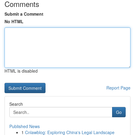
Comments
Submit a Comment
No HTML
HTML is disabled
Report Page
Search
Go
Published News
1
Cnlawblog: Exploring China's Legal Landscape