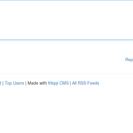
Rep
d
|
Top Users
| Made with
Kliqqi CMS
|
All RSS Feeds