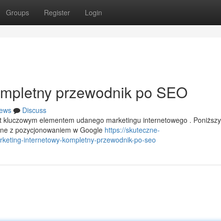
Groups
Register
Login
Kompletny przewodnik po SEO
ews
Discuss
est kluczowym elementem udanego marketingu internetowego . Poniższy
zane z pozycjonowaniem w Google
https://skuteczne-
keting-internetowy-kompletny-przewodnik-po-seo