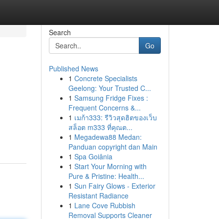
Search
Go
Published News
1
Concrete Specialists
Geelong: Your Trusted C...
1
Samsung Fridge Fixes :
Frequent Concerns &...
1
เมก้า333: รีวิวสุดฮิตของเว็บ
สล็อต m333 ที่คุณต...
1
Megadewa88 Medan:
Panduan copyright dan Main
1
Spa Goiânia
1
Start Your Morning with
Pure & Pristine: Health...
1
Sun Fairy Glows - Exterior
Resistant Radiance
1
Lane Cove Rubbish
Removal Supports Cleaner