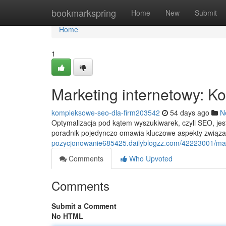
Home
bookmarkspring
Home
New
Submit
Home
1
Marketing internetowy: 
kompleksowe-seo-dla-firm203542
54 days ago
N
Optymalizacja pod kątem wyszukiwarek, czyli SEO, j
poradnik pojedynczo omawia kluczowe aspekty zwią
pozycjonowanie685425.dailyblogzz.com/42223001/mar
Comments
Who Upvoted
Comments
Submit a Comment
No HTML