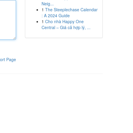
Neig...
1
The Steeplechase Calendar
: A 2024 Guide
1
Cho nhà Happy One
Central – Giá cả hợp lý, ...
ort Page