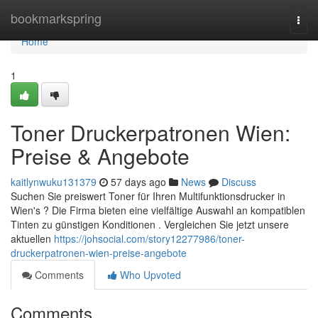
Home
bookmarkspring
Togg
navi
Home
1
Toner Druckerpatronen Wien:
Preise & Angebote
kaitlynwuku131379
57 days ago
News
Discuss
Suchen Sie preiswert Toner für Ihren Multifunktionsdrucker in
Wien's ? Die Firma bieten eine vielfältige Auswahl an kompatiblen
Tinten zu günstigen Konditionen . Vergleichen Sie jetzt unsere
aktuellen
https://johsocial.com/story12277986/toner-
druckerpatronen-wien-preise-angebote
Comments
Who Upvoted
Comments