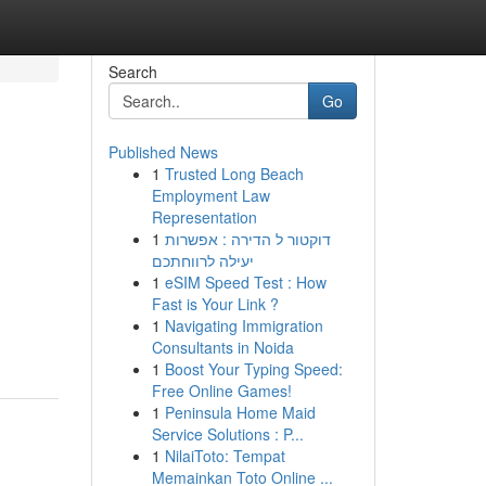
Search
Go
Published News
1
Trusted Long Beach
Employment Law
Representation
1
דוקטור ל הדירה : אפשרות
יעילה לרווחתכם
1
eSIM Speed Test : How
Fast is Your Link ?
1
Navigating Immigration
Consultants in Noida
1
Boost Your Typing Speed:
Free Online Games!
1
Peninsula Home Maid
Service Solutions : P...
1
NilaiToto: Tempat
Memainkan Toto Online ...