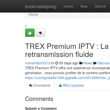
Home
bookmarkspring
Home
New
Submit
Home
1
TREX Premium IPTV : La m
retransmission fluide
mariamtbct027208
55 days ago
News
Discuss
TREX Premium IPTV offre une expérience incomparabl
génération , vous pouvez profiter de le contenu préféré
https://montypaiw561368.gigswiki.com/6514999/trex_p
Comments
Who Upvoted
Comments
Submit a Comment