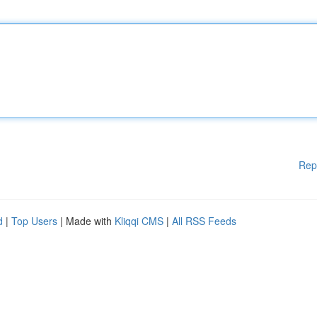
Rep
d
|
Top Users
| Made with
Kliqqi CMS
|
All RSS Feeds