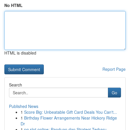
No HTML
HTML is disabled
Report Page
Search
Go
Published News
1
Score Big: Unbeatable Gift Card Deals You Can't...
1
Birthday Flower Arrangements Near Hickory Ridge
Dr
1
pg slot online: Panduan dan Strategi Terbaru