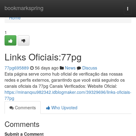
Home
bookmarkspring
Togg
navi
Home
1
Links Oficiais:77pg
77pg695889
56 days ago
News
Discuss
Esta página serve como hub oficial de verificação das nossas
redes e perfis externos, garantindo que você está seguindo os
canais oficiais da 77pg Canais Verificados: Website Oficial:
https://minanqxu982342.idblogmaker.com/39329696/links-oficiais-
77pg
Comments
Who Upvoted
Comments
Submit a Comment