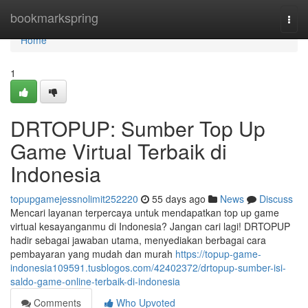
Home
bookmarkspring
Togg
navi
Home
1
DRTOPUP: Sumber Top Up
Game Virtual Terbaik di
Indonesia
topupgamejessnolimit252220
55 days ago
News
Discuss
Mencari layanan terpercaya untuk mendapatkan top up game
virtual kesayanganmu di Indonesia? Jangan cari lagi! DRTOPUP
hadir sebagai jawaban utama, menyediakan berbagai cara
pembayaran yang mudah dan murah
https://topup-game-
indonesia109591.tusblogos.com/42402372/drtopup-sumber-isi-
saldo-game-online-terbaik-di-indonesia
Comments
Who Upvoted