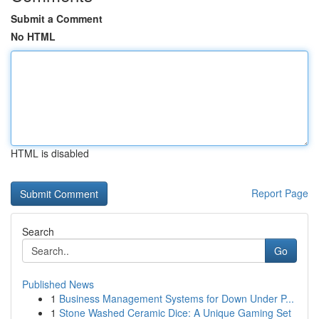
Submit a Comment
No HTML
HTML is disabled
Report Page
Search
Go
Published News
1
Business Management Systems for Down Under P...
1
Stone Washed Ceramic Dice: A Unique Gaming Set